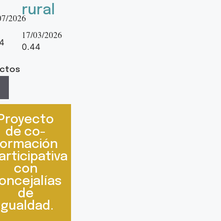
rural
07/2026
17/03/2026
ectos
Proyecto
de co-
formación
articipativa
con
oncejalías
de
igualdad.