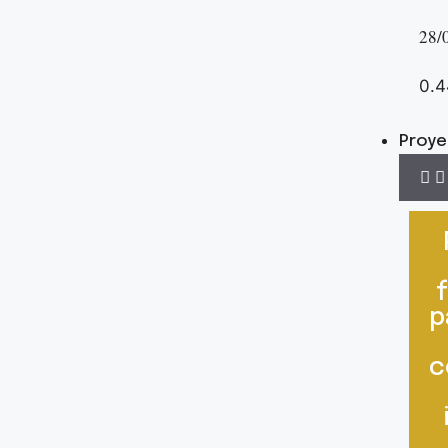
28/
Proy
p
c