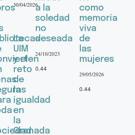
30/04/2026
bros
a la
como
soledad
memoria
s
no
viva
ibliotecas
La
deseada
de
e
UIM
las
24/10/2023
onvierten
y el
mujeres
n
reto
29/05/2026
onas
de
eguras
la
ara
igualdad
oda
en
la
ociedad
Granada