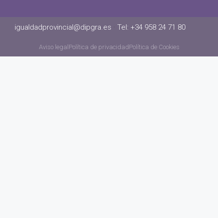
igualdadprovincial@dipgra.es
·
Tel: +34 958 24 71 80
Aviso legal
Política de privacidad
Política de Cookies