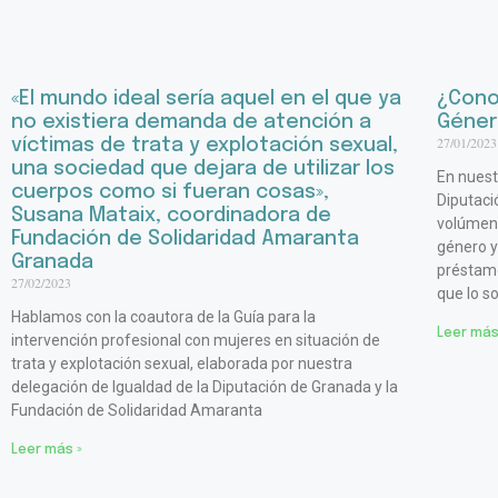
«El mundo ideal sería aquel en el que ya
¿Conoc
no existiera demanda de atención a
Géner
27/01/2023
víctimas de trata y explotación sexual,
una sociedad que dejara de utilizar los
En nuest
cuerpos como si fueran cosas»,
Diputac
Susana Mataix, coordinadora de
volúmene
Fundación de Solidaridad Amaranta
género y
Granada
préstamo
27/02/2023
que lo so
Hablamos con la coautora de la Guía para la
Leer más
intervención profesional con mujeres en situación de
trata y explotación sexual, elaborada por nuestra
delegación de Igualdad de la Diputación de Granada y la
Fundación de Solidaridad Amaranta
Leer más »