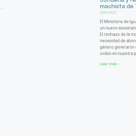
Condena y re
machista de T
 »
28/07/2022
El Ministerio de Ig
un nuevo asesinato
El rechazo de la mu
necesidad de abord
género generaron di
civiles en nuestra p
Leer más »