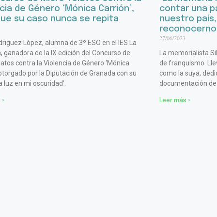
cia de Género ‘Mónica Carrión’,
contar una pa
que su caso nunca se repita
nuestro país,
reconocernos
27/06/2023
driguez López, alumna de 3º ESO en el IES La
 ganadora de la IX edición del Concurso de
La memorialista Si
latos contra la Violencia de Género ‘Mónica
de franquismo. Ll
 otorgado por la Diputación de Granada con su
como la suya, dedic
a luz en mi oscuridad’.
documentación de
 »
Leer más »