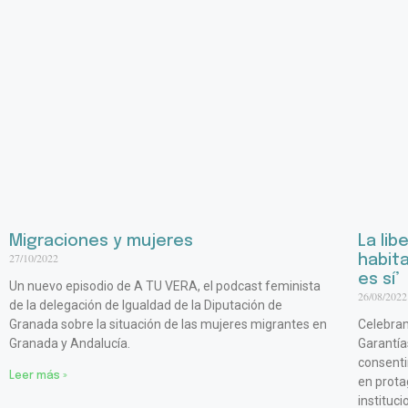
Migraciones y mujeres
La lib
27/10/2022
habita
es sí’
Un nuevo episodio de A TU VERA, el podcast feminista
26/08/2022
de la delegación de Igualdad de la Diputación de
Granada sobre la situación de las mujeres migrantes en
Celebram
Granada y Andalucía.
Garantía
consenti
Leer más »
en prota
instituc