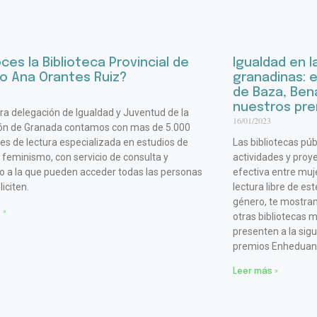
es la Biblioteca Provincial de
Igualdad en l
o Ana Orantes Ruiz?
granadinas: 
de Baza, Ben
nuestros pr
ra delegación de Igualdad y Juventud de la
16/01/2023
ión de Granada contamos con mas de 5.000
s de lectura especializada en estudios de
Las bibliotecas pú
 feminismo, con servicio de consulta y
actividades y proy
 a la que pueden acceder todas las personas
efectiva entre muj
liciten.
lectura libre de es
género, te mostra
 »
otras bibliotecas 
presenten a la sig
premios Enheduan
Leer más »