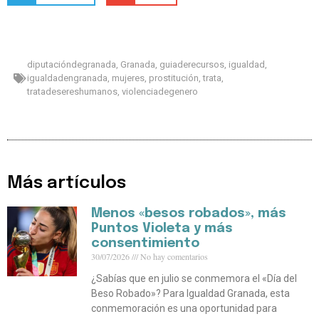
diputacióndegranada
,
Granada
,
guiaderecursos
,
igualdad
,
igualdadengranada
,
mujeres
,
prostitución
,
trata
,
tratadesereshumanos
,
violenciadegenero
Más artículos
Menos «besos robados», más
Puntos Violeta y más
consentimiento
30/07/2026
No hay comentarios
¿Sabías que en julio se conmemora el «Día del
Beso Robado»? Para Igualdad Granada, esta
conmemoración es una oportunidad para