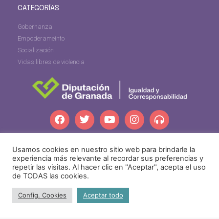
CATEGORÍAS
Gobernanza
Empoderameinto
Socialización
Vidas libres de violencia
dipgra.com
Usamos cookies en nuestro sitio web para brindarle la
experiencia más relevante al recordar sus preferencias y
repetir las visitas. Al hacer clic en "Aceptar", acepta el uso
de TODAS las cookies.
Config. Cookies
Aceptar todo
igualdadprovincial@dipgra.es
·
Tel: +34 958 24 71 80