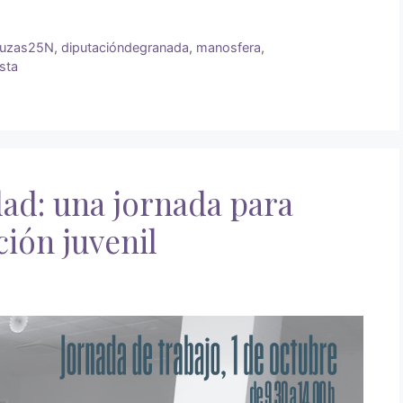
luzas25N
,
diputacióndegranada
,
manosfera
,
sta
dad: una jornada para
ción juvenil