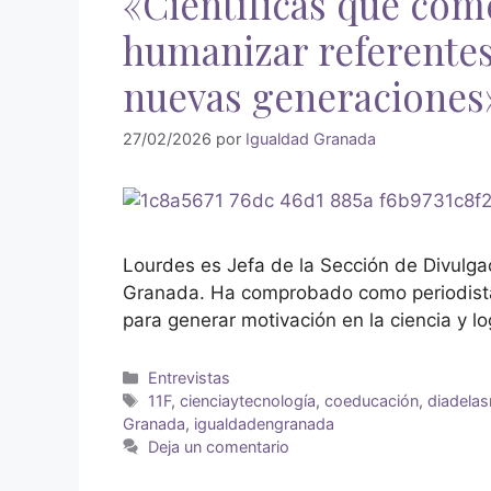
«Científicas que co
humanizar referentes 
nuevas generaciones
27/02/2026
por
Igualdad Granada
Lourdes es Jefa de la Sección de Divulgac
Granada. Ha comprobado como periodista e
para generar motivación en la ciencia y l
Entrevistas
11F
,
cienciaytecnología
,
coeducación
,
diadelas
Granada
,
igualdadengranada
Deja un comentario