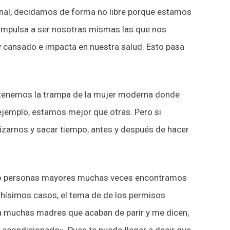
 final, decidamos de forma no libre porque estamos
 impulsa a ser nosotras mismas las que nos
uy cansado e impacta en nuestra salud. Esto pasa
 tenemos la trampa de la mujer moderna donde
ejemplo, estamos mejor que otras. Pero si
izarnos y sacar tiempo, antes y después de hacer
s y/o personas mayores muchas veces encontramos
hísimos casos, el tema de de los permisos
 a muchas madres que acaban de parir y me dicen,
e acondicionado». Pues te puedo llegar a decir que