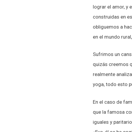
lograr el amor, y
construidas en es
obliguemos a hace
en el mundo rural
Sufrimos un cans
quizás creemos qu
realmente analiza
yoga, todo esto p
En el caso de fam
que la famosa co
iguales y paritar
«Eva, él se ha co