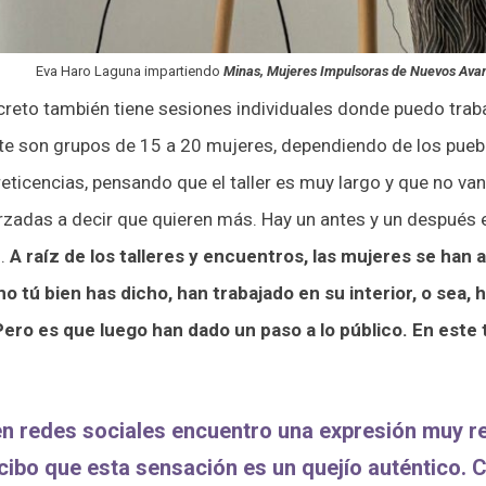
Eva Haro Laguna impartiendo
Minas,
Mujeres Impulsoras de Nuevos Ava
ncreto también tiene sesiones individuales donde puedo tra
e son grupos de 15 a 20 mujeres, dependiendo de los pueblo
reticencias, pensando que el taller es muy largo y que no va
rzadas a decir que quieren más. Hay un antes y un después e
.
A raíz de los talleres y encuentros, las mujeres se han
 tú bien has dicho, han trabajado en su interior, o sea, 
 Pero es que luego han dado un paso a lo público. En este
en redes sociales encuentro una expresión muy r
cibo que esta sensación es un quejío auténtico.