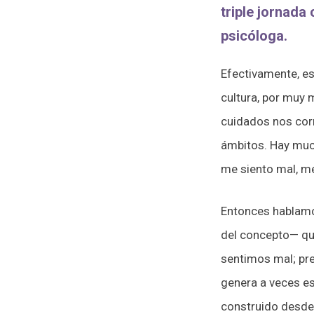
triple jornada 
psicóloga.
Efectivamente, es
cultura, por muy 
cuidados nos corr
ámbitos. Hay much
me siento mal, me
Entonces hablamos
del concepto— que
sentimos mal; pr
genera a veces e
construido desde