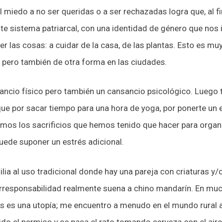
 el miedo a no ser queridas o a ser rechazadas logra que, al
te sistema patriarcal, con una identidad de género que nos
r las cosas: a cuidar de la casa, de las plantas. Esto es m
, pero también de otra forma en las ciudades.
ancio físico pero también un cansancio psicológico. Luego
e por sacar tiempo para una hora de yoga, por ponerte un 
mos los sacrificios que hemos tenido que hacer para organ
uede suponer un estrés adicional.
ilia al uso tradicional donde hay una pareja con criatura
rresponsabilidad realmente suena a chino mandarín. En muc
ios es una utopía; me encuentro a menudo en el mundo rural
gido el permiso y se pasa el rato tomando cerveza con el air