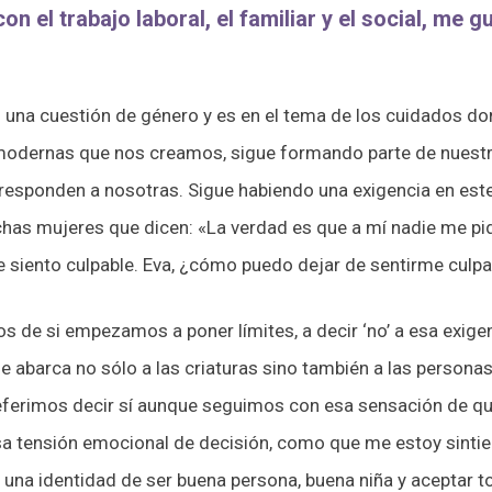
con el trabajo laboral, el familiar y el social, m
 una cuestión de género y es en el tema de los cuidados do
modernas que nos creamos, sigue formando parte de nuestra
esponden a nosotras. Sigue habiendo una exigencia en este 
as mujeres que dicen: «La verdad es que a mí nadie me pide
 siento culpable. Eva, ¿cómo puedo dejar de sentirme culpa
 de si empezamos a poner límites, a decir ‘no’ a esa exig
 abarca no sólo a las criaturas sino también a las persona
eferimos decir sí aunque seguimos con esa sensación de q
sa tensión emocional de decisión, como que me estoy sint
 una identidad de ser buena persona, buena niña y aceptar 