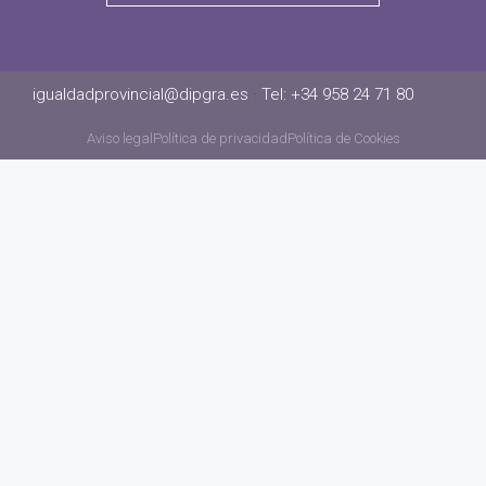
igualdadprovincial@dipgra.es
·
Tel: +34 958 24 71 80
Aviso legal
Política de privacidad
Política de Cookies