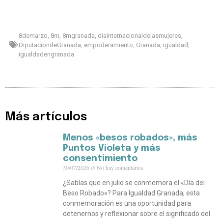
8demarzo
,
8m
,
8mgranada
,
diainternacionaldelasmujeres
,
DiputaciondeGranada
,
empoderamiento
,
Granada
,
igualdad
,
igualdadengranada
Más artículos
Menos «besos robados», más
Puntos Violeta y más
consentimiento
30/07/2026
No hay comentarios
¿Sabías que en julio se conmemora el «Día del
Beso Robado»? Para Igualdad Granada, esta
conmemoración es una oportunidad para
detenernos y reflexionar sobre el significado del