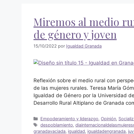
Miremos al medio rur
de género y joven
15/10/2022
por
Igualdad Granada
Reflexión sobre el medio rural con perspec
de las mujeres rurales. Teresa María Gó
Igualdad de Género por la Universidad d
Desarrollo Rural Altiplano de Granada co
Empoderamiento y liderazgo
,
Opinión
,
Sociali
despoblamiento
,
diainternacionaldelasmujeres
granadavaciada
,
igualdad
,
igualdadengranada
,
ju