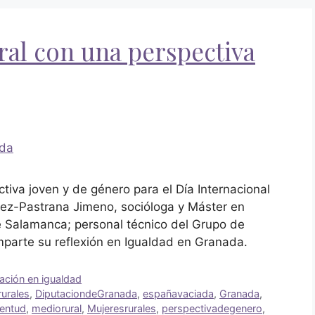
al con una perspectiva
tiva joven y de género para el Día Internacional
mez-Pastrana Jimeno, socióloga y Máster en
e Salamanca; personal técnico del Grupo de
mparte su reflexión en Igualdad en Granada.
zación en igualdad
rurales
,
DiputaciondeGranada
,
españavaciada
,
Granada
,
ventud
,
mediorural
,
Mujeresrurales
,
perspectivadegenero
,