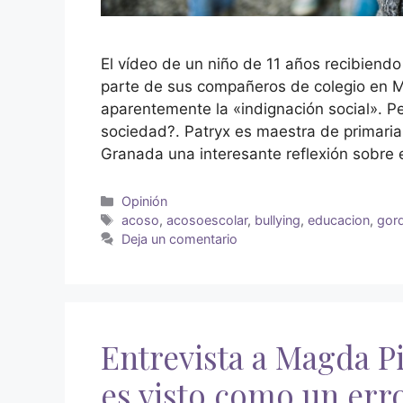
El vídeo de un niño de 11 años recibiendo
parte de sus compañeros de colegio en Ma
aparentemente la «indignación social». 
sociedad?. Patryx es maestra de primari
Granada una interesante reflexión sobre e
Opinión
acoso
,
acosoescolar
,
bullying
,
educacion
,
gor
Deja un comentario
Entrevista a Magda P
es visto como un erro