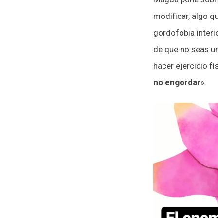
modificar, algo q
gordofobia interi
de que no seas un
hacer ejercicio fí
no engordar
».