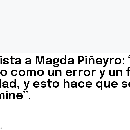
ista a Magda Piñeyro:
to como un error y un 
ad, y esto hace que s
mine”.
da