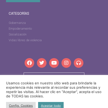
CATEGORÍAS
Gobernanza
Empoderameinto
Socialización
Vidas libres de violencia
dipgra.com
Usamos cookies en nuestro sitio web para brindarle la
experiencia más relevante al recordar sus preferencias y
repetir las visitas. Al hacer clic en "Aceptar", acepta el uso
de TODAS las cookies.
igualdadprovincial@dipgra.es
·
Tel: +34 958 24 71 80
Config. Cookies
Aceptar todo