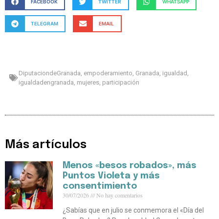
FACEBOOK
TWITTER
WHATSAPP
TELEGRAM
EMAIL
DiputaciondeGranada
,
empoderamiento
,
Granada
,
igualdad
,
igualdadengranada
,
mujeres
,
participación
Más artículos
Menos «besos robados», más
Puntos Violeta y más
consentimiento
30/07/2026
No hay comentarios
¿Sabías que en julio se conmemora el «Día del