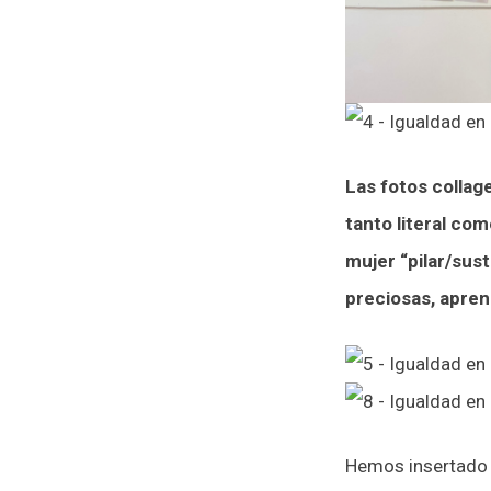
Las fotos collag
tanto literal co
mujer “pilar/sus
preciosas, apren
Hemos insertado u