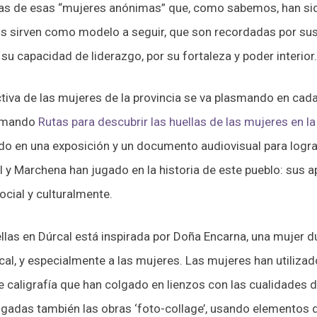
las de esas “mujeres anónimas” que, como sabemos, han sid
s sirven como modelo a seguir, que son recordadas por sus s
 su capacidad de liderazgo, por su fortaleza y poder interior
iva de las mujeres de la provincia se va plasmando en cada
ormando
Rutas para descubrir las huellas de las mujeres en l
do en una exposición y un documento audiovisual para lograr
 y Marchena han jugado en la historia de este pueblo: sus apo
ocial y culturalmente.
ellas en Dúrcal está inspirada por Doña Encarna, una mujer 
cal, y especialmente a las mujeres. Las mujeres han utiliza
de caligrafía que han colgado en lienzos con las cualidades
gadas también las obras ‘foto-collage’, usando elementos 