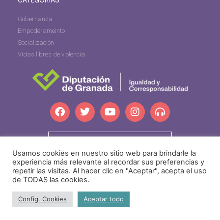
CATEGORÍAS
Gobernanza
Empoderameinto
Socialización
Vidas libres de violencia
dipgra.com
Usamos cookies en nuestro sitio web para brindarle la
experiencia más relevante al recordar sus preferencias y
repetir las visitas. Al hacer clic en "Aceptar", acepta el uso
de TODAS las cookies.
igualdadprovincial@dipgra.es
·
Tel: +34 958 24 71 80
Config. Cookies
Aceptar todo
Aviso legal
Política de privacidad
Política de Cookies