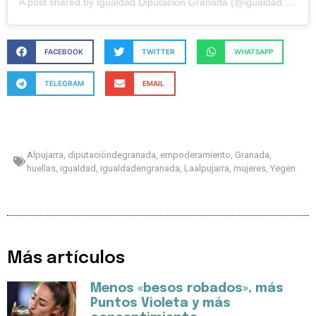
A post shared by Igualdad Diputación Granada (@igualdad.engranada)
FACEBOOK
TWITTER
WHATSAPP
TELEGRAM
EMAIL
Alpujarra
,
diputacióndegranada
,
empoderamiento
,
Granada
,
huellas
,
igualdad
,
igualdadengranada
,
Laalpujarra
,
mujeres
,
Yegen
Más artículos
Menos «besos robados», más
Puntos Violeta y más