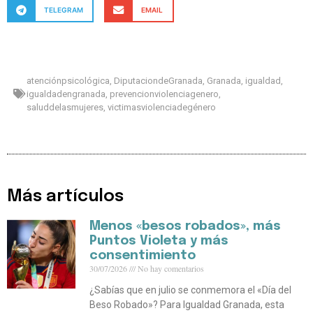
TELEGRAM
EMAIL
atenciónpsicológica
,
DiputaciondeGranada
,
Granada
,
igualdad
,
igualdadengranada
,
prevencionviolenciagenero
,
saluddelasmujeres
,
victimasviolenciadegénero
Más artículos
Menos «besos robados», más
Puntos Violeta y más
consentimiento
30/07/2026
No hay comentarios
¿Sabías que en julio se conmemora el «Día del
Beso Robado»? Para Igualdad Granada, esta