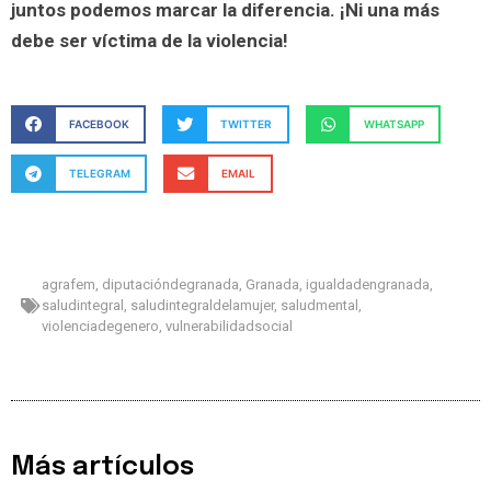
juntos podemos marcar la diferencia. ¡Ni una más
debe ser víctima de la violencia!
FACEBOOK
TWITTER
WHATSAPP
TELEGRAM
EMAIL
agrafem
,
diputacióndegranada
,
Granada
,
igualdadengranada
,
saludintegral
,
saludintegraldelamujer
,
saludmental
,
violenciadegenero
,
vulnerabilidadsocial
Más artículos