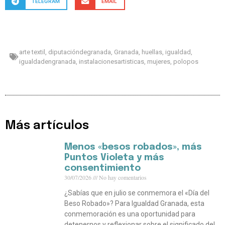
TELEGRAM
EMAIL
arte textil
,
diputacióndegranada
,
Granada
,
huellas
,
igualdad
,
igualdadengranada
,
instalacionesartisticas
,
mujeres
,
polopos
Más artículos
Menos «besos robados», más
Puntos Violeta y más
consentimiento
30/07/2026
No hay comentarios
¿Sabías que en julio se conmemora el «Día del
Beso Robado»? Para Igualdad Granada, esta
conmemoración es una oportunidad para
detenernos y reflexionar sobre el significado del