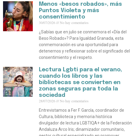
Menos «besos robados», más
Puntos Violeta y más
consentimiento
30/07/2026
No hay comentarios
¿Sabías que en julio se conmemora el «Día del
Beso Robado»? Para Igualdad Granada, esta
conmemoración es una oportunidad para
detenernos y reflexionar sobre el significado del
consentimiento y el respeto.
Lectura Lgbti para el verano,
cuando los libros y las
bibliotecas se convierten en
zonas seguras para toda la
sociedad
28/07/2026
No hay comentarios
Entrevistamos a Fer F. García, coordinador de
Cultura, biblioteca y memoria histórica
divulgador de lectura LGBTIQA+ de la Federación
Andaluza Arco Iris; dinamizador comunitario,
gestor cultural especializado en promover