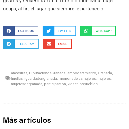
gestos y recuerdos. Un territorio donde cada mujer
ocupa, al fin, el lugar que siempre le perteneció.
FACEBOOK
TWITTER
WHATSAPP
TELEGRAM
EMAIL
ancestras
,
DiputaciondeGranada
,
empoderamiento
,
Granada
,
huellas
,
igualdadengranada
,
memoriadelasmujeres
,
mujeres
,
mujeresdegranada
,
participación
,
vidaenlospueblos
Más artículos