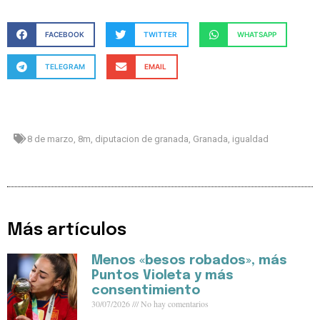
FACEBOOK
TWITTER
WHATSAPP
TELEGRAM
EMAIL
8 de marzo
,
8m
,
diputacion de granada
,
Granada
,
igualdad
Más artículos
Menos «besos robados», más
Puntos Violeta y más
consentimiento
30/07/2026
No hay comentarios