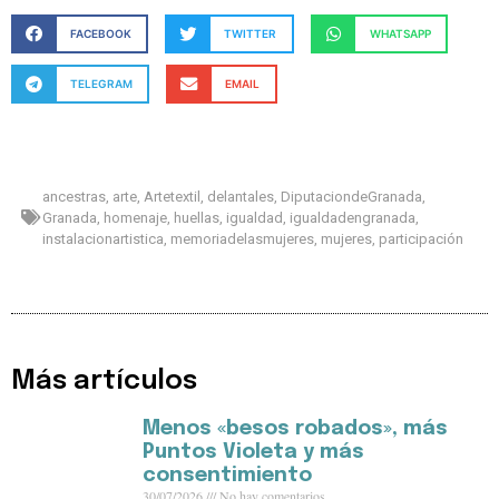
FACEBOOK
TWITTER
WHATSAPP
TELEGRAM
EMAIL
ancestras
,
arte
,
Artetextil
,
delantales
,
DiputaciondeGranada
,
Granada
,
homenaje
,
huellas
,
igualdad
,
igualdadengranada
,
instalacionartistica
,
memoriadelasmujeres
,
mujeres
,
participación
Más artículos
Menos «besos robados», más
Puntos Violeta y más
consentimiento
30/07/2026
No hay comentarios