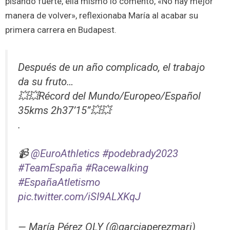
pisando fuerte, ella mismo lo comentó, «No hay mejor
manera de volver», reflexionaba María al acabar su
primera carrera en Budapest.
Después de un año complicado, el trabajo
da su fruto…
💥💥Récord del Mundo/Europeo/Español
35kms 2h37’15”💥💥
.
📹
@EuroAthletics
#podebrady2023
#TeamEspaña
#Racewalking
#EspañaAtletismo
pic.twitter.com/iSI9ALXKqJ
— María Pérez OLY (@garciaperezmari)