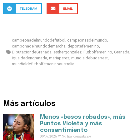
TELEGRAM
EMAIL
campeonadelmundodefutbol
,
campeonasdelmundo
,
camponadelmundodemarcha
,
deportefemenino
,
DiputaciondeGranada
,
esthergonzalez
,
Futbolfemenino
,
Granada
,
igualdadengranada
,
mariaperez
,
mundialdebudapest
,
mundialdefutbolfemeninoaustralia
Más artículos
Menos «besos robados», más
Puntos Violeta y más
consentimiento
30/07/2026
No hay comentarios