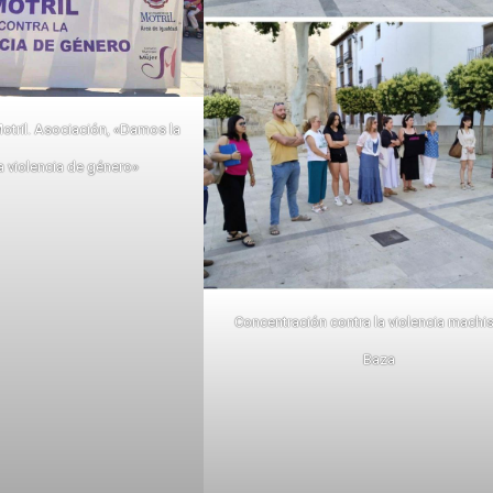
otril. Asociación, «Damos la
la violencia de género»
Concentración contra la violencia machis
Baza