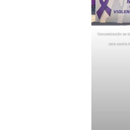
Concentración en M
cara contra 