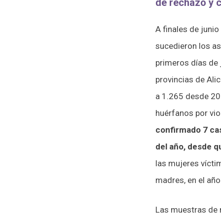
de rechazo y c
A finales de junio
sucedieron los a
primeros días de 
provincias de Ali
a 1.265 desde 200
huérfanos por vi
confirmado 7 caso
del año, desde q
las mujeres vícti
madres, en el añ
Las muestras de 