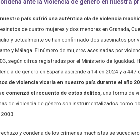
ondena ante la violencia de género en nuestra pr
nuestro país sufrió una auténtica ola de violencia machi
sesinatos de cuatro mujeres y dos menores en Granada, Cue
julio y actualmente se han confirmado dos asesinatos por v
cante y Málaga. El número de mujeres asesinadas por violen
3, según cifras registradas por el Ministerio de Igualdad
olencia de género en España asciende a 14 en 2024 y a 447
s de violencia vicaria en nuestro país durante el año 202
ue comenzó el recuento de estos delitos,
una forma de vio
mas de violencia de género son instrumentalizados como obj
o 2003.
rechazo y condena de los crímenes machistas se sucedieron