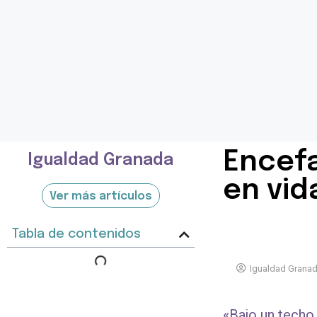
Encefa
Igualdad Granada
en vid
Ver más artículos
Tabla de contenidos
Igualdad Grana
«Bajo un techo