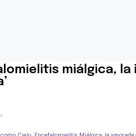
lomielitis miálgica, l
a’
da
 como Cielo, Encefalomielitis Miálgica, la ignorada