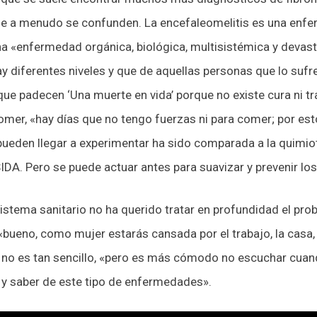
 a menudo se confunden. La encefaleomelitis es una enfe
 «enfermedad orgánica, biológica, multisistémica y devast
 diferentes niveles y que de aquellas personas que lo suf
 que padecen ‘Una muerte en vida’ porque no existe cura ni t
omer, «hay días que no tengo fuerzas ni para comer; por est
ueden llegar a experimentar ha sido comparada a la quimiot
DA. Pero se puede actuar antes para suavizar y prevenir los
sistema sanitario no ha querido tratar en profundidad el pro
ueno, como mujer estarás cansada por el trabajo, la casa, lo
o es tan sencillo, «pero es más cómodo no escuchar cuando
 y saber de este tipo de enfermedades».