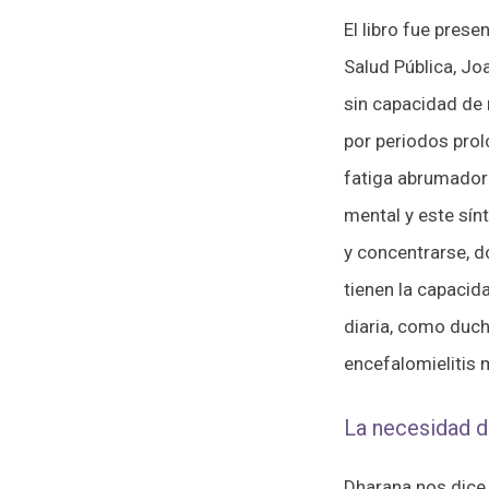
El libro fue pres
Salud Pública, Jo
sin capacidad de 
por periodos pro
fatiga abrumador
mental y este sí
y concentrarse, d
tienen la capacid
diaria, como ducha
encefalomielitis 
La necesidad 
Dharana nos dice 