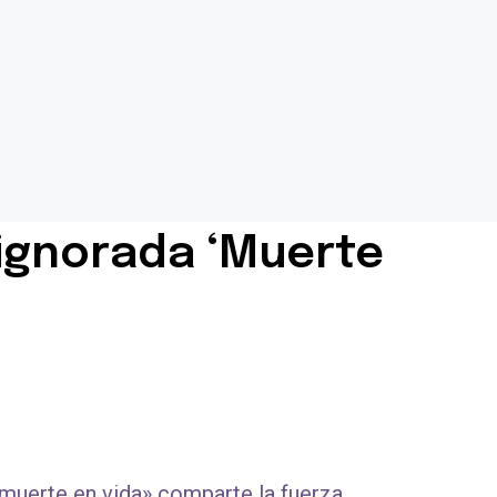
a ignorada ‘Muerte
 muerte en vida» comparte la fuerza