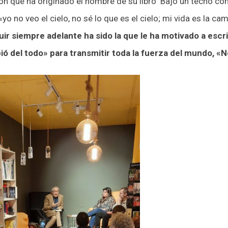
ón que ha originado el nombre de su libro ‘Bajo un techo co
«yo no veo el cielo, no sé lo que es el cielo; mi vida es la ca
uir siempre adelante ha sido la que le ha motivado a escr
ó del todo» para transmitir toda la fuerza del mundo, «No