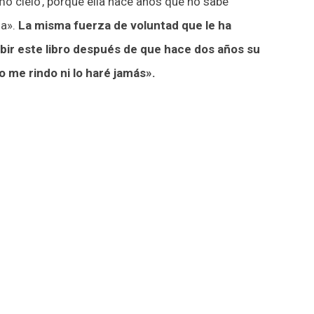
mo cielo’, porque ella hace años que no sabe
ma».
La misma fuerza de voluntad que le ha
ibir este libro después de que hace dos años su
 me rindo ni lo haré jamás».