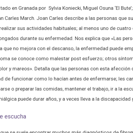
entado en Granada por Sylvia Koniecki, Miguel Osuna ‘El Bute’
an Carles March. Joan Carles describe a las personas que s
realizar sus actividades habituales; al menos uno de cuatr
longados durante su enfermedad. Nos explica que «Las perso
a que no mejora con el descanso, la enfermedad puede empe
ntoma se conoce como malestar post esfuerzo; otros síntom
olor y mareos». Detalla que las personas con esta afección
ad de funcionar como lo hacían antes de enfermarse; les cam
rse o preparar las comidas, mantener el trabajo, ir a la escue
miálgica puede durar años, y a veces lleva a la discapacidad 
de escucha
que se suele encontrar muchos más diagnósticos de fibromi