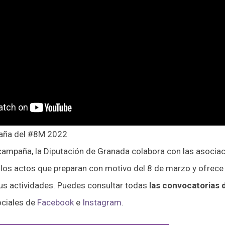
paña del #8M 2022
ampaña, la Diputación de Granada colabora con las asociaci
n los actos que preparan con motivo del 8 de marzo y ofrec
sus actividades. Puedes consultar todas
las convocatorias 
ociales de
Facebook
e
Instagram
.