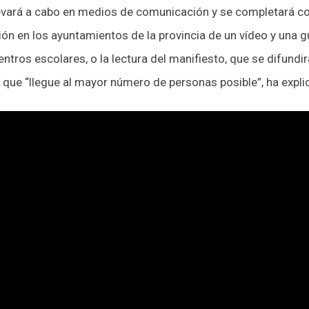
evará a cabo en medios de comunicación y se completará co
ión en los ayuntamientos de la provincia de un vídeo y una gu
ntros escolares, o la lectura del manifiesto, que se difundir
e que “llegue al mayor número de personas posible”, ha expli